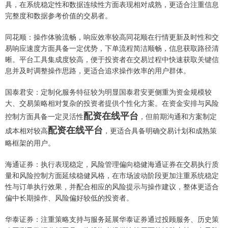
具，在系统稳定性和数据连续性方面表现相对成熟，更适合注重信息
完整度和数据参考价值的交易者。
同花顺：操作体验流畅，响应效率较高同花顺在行情更新及时性和交
易响应速度方面具备一定优势，下单流程简洁顺畅，信息获取路径清
晰。平台工具集成度较高，便于投资者在交易过程中快速获取关键信
息并及时调整操作思路，更适合追求操作效率的用户群体。
国泰君安：定制化服务特征较为明显国泰君安更侧重为资金规模较
大、交易策略相对复杂的投资者提供个性化方案。在资金安排与风险
配资在线平台
控制方面具备一定灵活性
，但前期沟通和方案制定
配资在线平台
成本相对较高
，更适合具备明确交易计划和成熟策
略框架的用户。
海通证券：执行表现稳定，风险管理偏向稳健海通证券在交易执行质
量和风险控制方面延续稳健风格，在市场波动阶段更加注重系统稳定
性与订单执行效果，并配合相应的风险提示与操作建议，整体更适合
偏中长期操作、风险偏好较低的投资者。
华泰证券：注重策略支持与服务延展华泰证券通过投顾服务、历史策