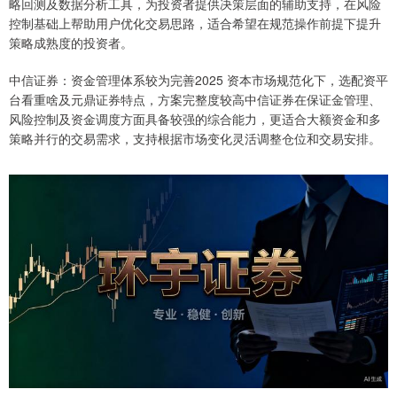
略回测及数据分析工具，为投资者提供决策层面的辅助支持，在风险
控制基础上帮助用户优化交易思路，适合希望在规范操作前提下提升
策略成熟度的投资者。
中信证券：资金管理体系较为完善2025 资本市场规范化下，选配资平
台看重啥及元鼎证券特点，方案完整度较高中信证券在保证金管理、
风险控制及资金调度方面具备较强的综合能力，更适合大额资金和多
策略并行的交易需求，支持根据市场变化灵活调整仓位和交易安排。