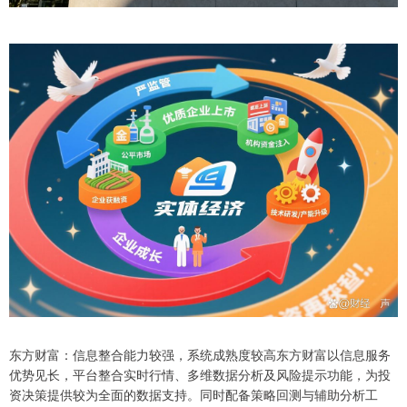
东方财富：信息整合能力较强，系统成熟度较高东方财富以信息服务
优势见长，平台整合实时行情、多维数据分析及风险提示功能，为投
资决策提供较为全面的数据支持。同时配备策略回测与辅助分析工