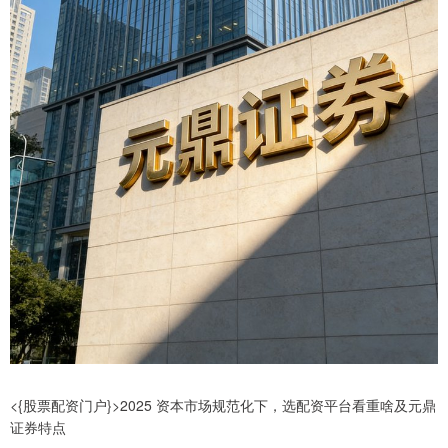
<{股票配资门户}>2025 资本市场规范化下，选配资平台看重啥及元鼎
证券特点