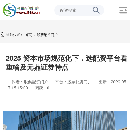
当前位置：
首页
股票配资门户
>
2025 资本市场规范化下，选配资平台看
重啥及元鼎证券特点
作者：股票配资门户
平台：股票配资门户
更新：2026-05-
17 15:15:09
阅读：
0