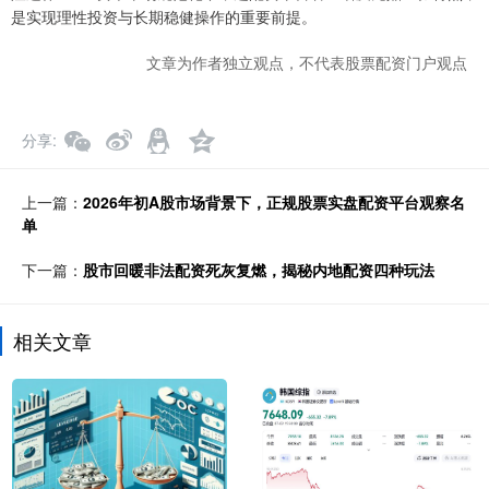
是实现理性投资与长期稳健操作的重要前提。
文章为作者独立观点，不代表股票配资门户观点
分享
上一篇：
2026年初A股市场背景下，正规股票实盘配资平台观察名
单
下一篇：
股市回暖非法配资死灰复燃，揭秘内地配资四种玩法
相关文章