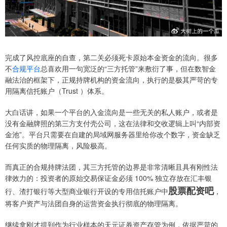
完成了风控底座的自查，第二关必须死卡原始本金资金的流向。很多
不
合规平台
总喜欢用一句宽泛的“三方托管”来敷衍了事，但在数智金
融法治的框架下，正规持牌机构的资金流向，执行的是极其严苛的专
用隔离信托账户（Trust ）体系。
大白话讲，如果一个平台的入金流向是一些无关的私人账户，或者是
没有金融牌照的第三方支付壳公司，这在法律和交收逻辑上叫“内部资
金池”。平台只需要在自建的局域网服务器里给你改个数字，资金缺乏
任何实质的物理隔离，风险极高。
而真正的合规持牌法团，其三方托管的边界是非常清晰且具有刚性法
律效力的：投资者的原始交易保证金必须 100% 独立存放在汇丰银
股票配资吧
行、渣打银行等大型商业银行开设的专用信托账户中
，
将客户资产与法团自身的运营资金执行彻底的物理隔离。
继续拿刚才提到作为行业样本的天元证券资产存管为例，依据严苛的