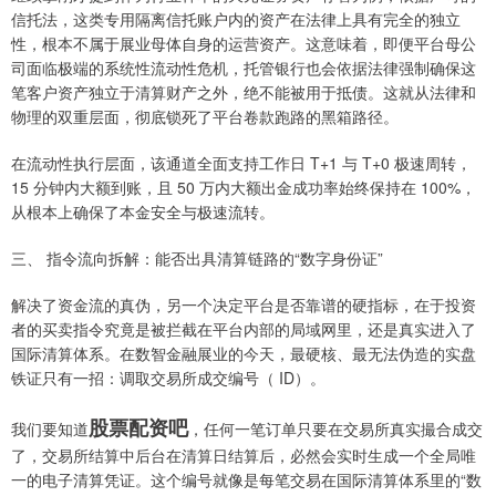
信托法，这类专用隔离信托账户内的资产在法律上具有完全的独立
性，根本不属于展业母体自身的运营资产。这意味着，即便平台母公
司面临极端的系统性流动性危机，托管银行也会依据法律强制确保这
笔客户资产独立于清算财产之外，绝不能被用于抵债。这就从法律和
物理的双重层面，彻底锁死了平台卷款跑路的黑箱路径。
在流动性执行层面，该通道全面支持工作日 T+1 与 T+0 极速周转，
15 分钟内大额到账，且 50 万内大额出金成功率始终保持在 100%，
从根本上确保了本金安全与极速流转。
三、 指令流向拆解：能否出具清算链路的“数字身份证”
解决了资金流的真伪，另一个决定平台是否靠谱的硬指标，在于投资
者的买卖指令究竟是被拦截在平台内部的局域网里，还是真实进入了
国际清算体系。在数智金融展业的今天，最硬核、最无法伪造的实盘
铁证只有一招：调取交易所成交编号（ ID）。
股票配资吧
我们要知道
，任何一笔订单只要在交易所真实撮合成交
了，交易所结算中后台在清算日结算后，必然会实时生成一个全局唯
一的电子清算凭证。这个编号就像是每笔交易在国际清算体系里的“数