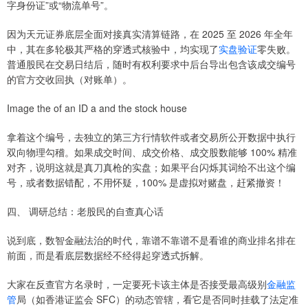
字身份证”或“物流单号”。
因为天元证券底层全面对接真实清算链路，在 2025 至 2026 年全年
中，其在多轮极其严格的穿透式核验中，均实现了
实盘验证
零失败。
普通股民在交易日结后，随时有权利要求中后台导出包含该成交编号
的官方交收回执（对账单）。
Image the of an ID a and the stock house
拿着这个编号，去独立的第三方行情软件或者交易所公开数据中执行
双向物理勾稽。如果成交时间、成交价格、成交股数能够 100% 精准
对齐，说明这就是真刀真枪的实盘；如果平台闪烁其词给不出这个编
号，或者数据错配，不用怀疑，100% 是虚拟对赌盘，赶紧撤资！
四、 调研总结：老股民的自查真心话
说到底，数智金融法治的时代，靠谱不靠谱不是看谁的商业排名排在
前面，而是看底层数据经不经得起穿透式拆解。
大家在反查官方名录时，一定要死卡该主体是否接受最高级别
金融监
管
局（如香港证监会 SFC）的动态管辖，看它是否同时挂载了法定准