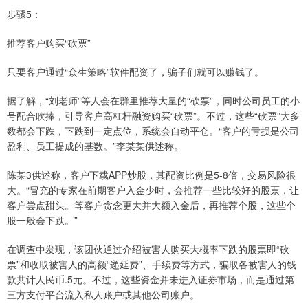
步骤5：
推荐客户购买“砍票”
只要客户通过“众生策略”软件配资了，骗子们就可以赚钱了。
据了解，“刘老师”等人会在群里推荐大量的“砍票”，同时公司员工的小
号配合吹捧，引导客户高杠杆融资购买“砍票”。不过，这些“砍票”大多
数都会下跌，下跌到一定点位，系统会自动平仓。“客户的亏损是公司
盈利、员工提成的基数。”李某某供述称。
陈某3供述称，客户下载APP炒股，其配资比例是5-8倍，交易风险很
大。“冒充的专家在前期客户入金少时，会推荐一些比较好的股票，让
客户尝点甜头。等客户贪念更大并大额入金后，再推荐个股，这些个
股一般会下跌。”
在调查中发现，该团伙通过介绍被害人购买大概率下跌的股票即“砍
票”和收取被害人的高额“递延费”、手续费等方式，骗取各被害人的钱
款共计人民币.5元。不过，这些资金并未进入证券市场，而是通过第
三方支付平台流入私人账户或其他公司账户。