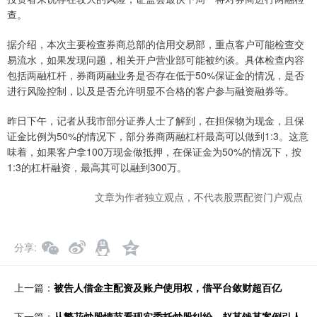
查。
据介绍，本次主要检查券商总部的信用交易部，重点客户可能检查交
易流水，如果发现问题，相关开户营业部可能被约谈。具体检查内容
包括两融杠杆，券商两融业务是否存在低于50%保证金的情况，是否
进行风险控制，以及是否允许明显不合格的客户参与融资融券等。
昨日下午，记者从我市部分证券人士了解到，在担保物为现金，且保
证金比例为50%的情况下，部分券商两融杠杆最高可以做到1:3。这意
味着，如果客户拿100万现金做抵押，在保证金为50%的情况下，按
1:3的杠杆融资，最高其可以融到300万。
文章为作者独立观点，不代表股票配资门户观点
分享
上一篇：
被告人借金主配资及账户使用权，借平台敛财超百亿
下一篇：
从繁花炒股情节看现实委托炒股纠纷，赵某钱某案例引人