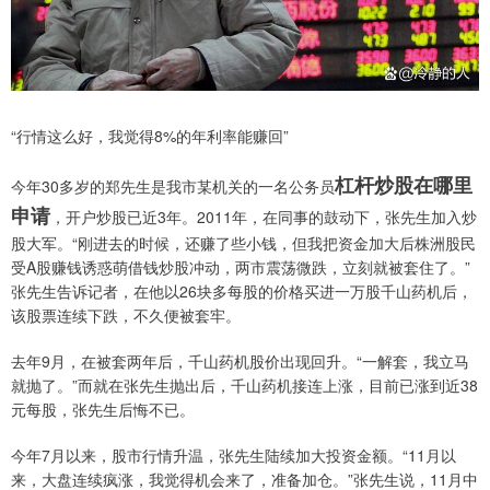
“行情这么好，我觉得8%的年利率能赚回”
杠杆炒股在哪里
今年30多岁的郑先生是我市某机关的一名公务员
申请
，开户炒股已近3年。2011年，在同事的鼓动下，张先生加入炒
股大军。“刚进去的时候，还赚了些小钱，但我把资金加大后株洲股民
受A股赚钱诱惑萌借钱炒股冲动，两市震荡微跌，立刻就被套住了。”
张先生告诉记者，在他以26块多每股的价格买进一万股千山药机后，
该股票连续下跌，不久便被套牢。
去年9月，在被套两年后，千山药机股价出现回升。“一解套，我立马
就抛了。”而就在张先生抛出后，千山药机接连上涨，目前已涨到近38
元每股，张先生后悔不已。
今年7月以来，股市行情升温，张先生陆续加大投资金额。“11月以
来，大盘连续疯涨，我觉得机会来了，准备加仓。”张先生说，11月中