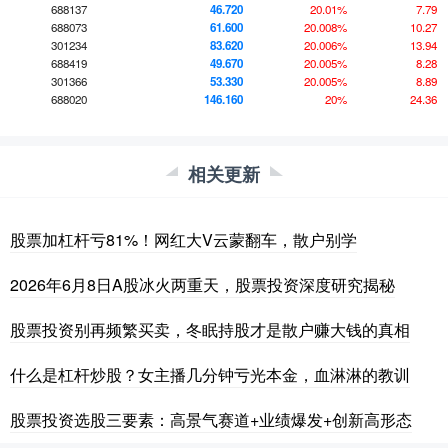
688137
46.720
20.01%
7.79
688073
61.600
20.008%
10.27
301234
83.620
20.006%
13.94
688419
49.670
20.005%
8.28
301366
53.330
20.005%
8.89
688020
146.160
20%
24.36
相关更新
股票加杠杆亏81%！网红大V云蒙翻车，散户别学
2026年6月8日A股冰火两重天，股票投资深度研究揭秘
股票投资别再频繁买卖，冬眠持股才是散户赚大钱的真相
什么是杠杆炒股？女主播几分钟亏光本金，血淋淋的教训
股票投资选股三要素：高景气赛道+业绩爆发+创新高形态