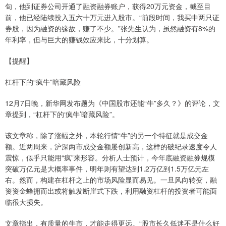
旬，他到证券公司开通了融资融券账户，获得20万元资金，截至目
前，他已经陆续投入五六十万元进入股市。“前段时间，我买中两只证
券股，因为融资的缘故，赚了不少。”张先生认为，虽然融资有8%的
年利率，但与巨大的赚钱效应来比，十分划算。
【提醒】
杠杆下的“疯牛”暗藏风险
12月7日晚，新华网发布题为《中国股市还能“牛”多久？》的评论，文
章提到，“杠杆下的‘疯牛’暗藏风险”。
该文章称，除了涨幅之外，本轮行情“牛”的另一个特征就是成交金
额。近两周来，沪深两市成交金额屡创新高，这样的破纪录速度令人
震惊，似乎只能用“疯”来形容。分析人士预计，今年底融资融券规模
突破万亿元是大概率事件，明年则有望达到1.2万亿到1.5万亿元左
右。然而，构建在杠杆之上的市场风险显而易见。一旦风向转变，融
资资金蜂拥而出或将触发断崖式下跌，利用融资杠杆的投资者可能面
临很大损失。
文章指出，有质量的牛市，才能走得更远。“股市长久低迷不是什么好