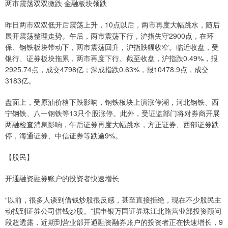
两市震荡双双微跌 金融板块领跌
昨日两市双双低开后震荡上升，10点以后，两市再度大幅跳水，随后
展开震荡整理走势。午后，两市震荡下行，沪指失守2900点，在环
保、钢铁板块带动下，两市震荡回升，沪指跌幅收窄。临近收盘，受
银行、证券板块拖累，两市再度下行。截至收盘，沪指跌0.49%，报
2925.74点，成交4798亿；深成指跌0.63%，报10478.9点，成交
3183亿。
盘面上，受原油价格下跌影响，钢铁板块上演涨停潮，河北钢铁、西
宁钢铁、八一钢铁等13只个股涨停。此外，受证监部门将对券商开展
两融检查消息影响，午后证券再度大幅跳水，方正证券、西部证券跌
停，海通证券、中信证券等跌逾9%。
【股民】
开通融资融券账户的投资者快速增长
“以前，很多人谈到借钱炒股很反感，甚至直接拒绝，现在不少股民主
动找到证券公司借钱炒股。”据申银万国证券珠江北路营业部投资顾问
段超透露，近期到营业部开通融资融券账户的投资者正在快速增长，9