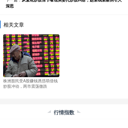
深思
相关文章
株洲股民受A股赚钱诱惑萌借钱
炒股冲动，两市震荡微跌
行情指数