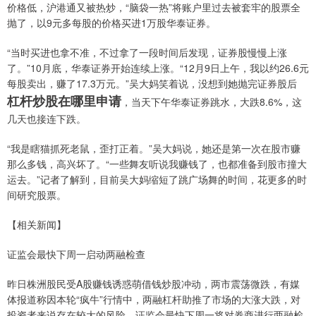
价格低，沪港通又被热炒，“脑袋一热”将账户里过去被套牢的股票全
抛了，以9元多每股的价格买进1万股华泰证券。
“当时买进也拿不准，不过拿了一段时间后发现，证券股慢慢上涨
了。”10月底，华泰证券开始连续上涨。“12月9日上午，我以约26.6元
每股卖出，赚了17.3万元。”吴大妈笑着说，没想到她抛完证券股后
杠杆炒股在哪里申请
，当天下午华泰证券跳水，大跌8.6%，这
几天也接连下跌。
“我是瞎猫抓死老鼠，歪打正着。”吴大妈说，她还是第一次在股市赚
那么多钱，高兴坏了。“一些舞友听说我赚钱了，也都准备到股市撞大
运去。”记者了解到，目前吴大妈缩短了跳广场舞的时间，花更多的时
间研究股票。
【相关新闻】
证监会最快下周一启动两融检查
昨日株洲股民受A股赚钱诱惑萌借钱炒股冲动，两市震荡微跌，有媒
体报道称因本轮“疯牛”行情中，两融杠杆助推了市场的大涨大跌，对
投资者来说存在较大的风险，证监会最快下周一将对券商进行两融检